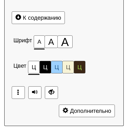
К содержанию
А
Шрифт
А
А
Цвет
Ц
Ц
Ц
Ц
Ц
Дополнительно