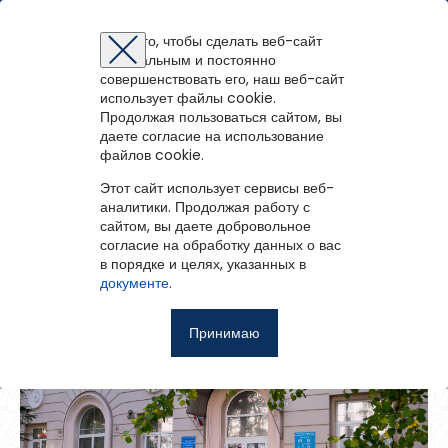
Архангельская областная детская библиотека имени А.
П. Гайдара
Для того, чтобы сделать веб-сайт
оптимальным и постоянно
Восстановление пароля
Регистрация на портале
Авторизация
Вы успешно зарегистрированы!
совершенствовать его, наш веб-сайт
войти
или
зарегистрироваться
использует файлы cookie.
Для того чтобы получить доступ к полнотекстовым документам и
Зарегистрированные пользователи имеют доступ к
Продолжая пользоваться сайтом, вы
Перейти на портал
записям вебинаров необходимо авторизоваться.
Контакты
методическим рекомендациям, сценариям мероприятий,
Если у вас еще нет учетной записи,
даете согласие на использование
зарегистрируйтесь.
библиографическим и другим полнотекстовым документам, а
файлов cookie.
Ошибка регистрации.
Перезагрузите
страницу и попробуйте
также к записям вебинаров.
снова
Архангельская областная детская библиотека имени А. П.
Этот сайт использует сервисы веб-
Восстановить пароль
Гайдара
аналитики. Продолжая работу с
сайтом, вы даете добровольное
Главная
согласие на обработку данных о вас
в порядке и целях, указанных в
Введите эл.почту, привязанную к профилю на портале. На
События
документе
.
неё мы отправим ссылку для восстановления пароля.
Запомнить меня
О библиотеке
Принимаю
Войти
Советуем почитать
Ещё
Восстановить пароль
Фотоальбом