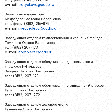
тел./факс: (8182) 215-713
Обновить
e-mail:
tretyakova@aodb.ru
Заместитель директора
Медведева Светлана Валерьевна
Я согласен на обработку
персональных данных
тел./факс: (8182) 215-875
Я согласен с
правилами использования материалов
,
e-mail:
medvedeva@aodb.ru
размещённых на портале.
Заведующая отделом комплектования и хранения фондов
Томилова Оксана Валентиновна
тел: (8182) 207-173
Зарегистрироваться
e-mail:
complect@aodb.ru
Заведующая отделом обслуживания дошкольников и
учащихся 1-4 классов
Уже зарегистрированы?
Войти
Зайцева Наталья Николаевна
тел.: (8182) 207-173
Заведующая отделом обслуживания учащихся 5-9 классов
Кулиш Елена Викторовна
тел.: (8182) 207-772
Заведующая отделом делового чтения
Кузнецова Ольга Викторовна