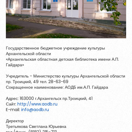
Зарегистрироваться
Контакты
Государственное бюджетное учреждение культуры
Архангельской области
«Архангельская областная детская библиотека имени А.П.
Гайдара»
Учредитель - Министерство культуры Архангельской области
пр. Троицкий, 49 тел. 28-63-69
Сокращенное наименование: АОДБ им.А.П. Гайдара
Пароль должен быть минимум 6 символов и содержать хотя
Адрес: 163000 г.Архангельск пр.Троицкий, 41
бы одну строчную букву, одну прописную букву, одну цифру
Сайт:
http://www.aodb.ru
и один специальный символ.
E-mail:
info@aodb.ru
Директор
Третьякова Светлана Юрьевна