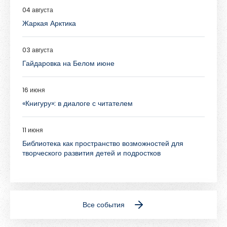
Обновить
04 августа
Жаркая Арктика
Я согласен на обработку
персональных данных
03 августа
Я согласен с
правилами использования материалов
,
Гайдаровка на Белом июне
размещённых на портале.
16 июня
Зарегистрироваться
«Книгуру»: в диалоге с читателем
11 июня
Уже зарегистрированы?
Войти
Библиотека как пространство возможностей для
творческого развития детей и подростков
Все события