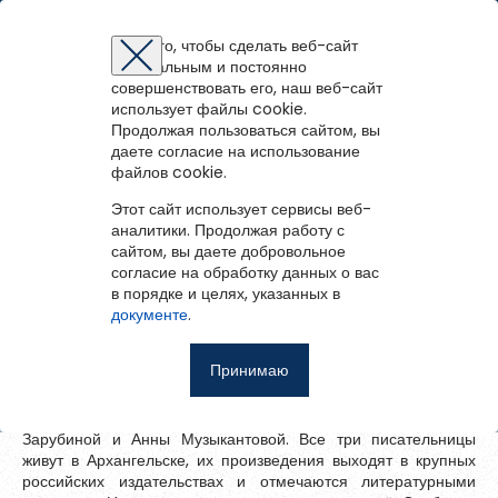
Архангельская областная детская библиотека имени А.
П. Гайдара
Для того, чтобы сделать веб-сайт
оптимальным и постоянно
Восстановление пароля
Регистрация на портале
Авторизация
Вы успешно зарегистрированы!
совершенствовать его, наш веб-сайт
войти
или
зарегистрироваться
использует файлы cookie.
Для того чтобы получить доступ к полнотекстовым документам и
Зарегистрированные пользователи имеют доступ к
Продолжая пользоваться сайтом, вы
Перейти на портал
записям вебинаров необходимо авторизоваться.
методическим рекомендациям, сценариям мероприятий,
Вернуться назад
Если у вас еще нет учетной записи,
даете согласие на использование
зарегистрируйтесь.
библиографическим и другим полнотекстовым документам, а
файлов cookie.
В Гайдаровке стартует областной
Ошибка регистрации.
Перезагрузите
страницу и попробуйте
также к записям вебинаров.
творческий конкурс
снова
Этот сайт использует сервисы веб-
Восстановить пароль
аналитики. Продолжая работу с
сайтом, вы даете добровольное
Главная
10 сентября 2025
согласие на обработку данных о вас
в порядке и целях, указанных в
Введите эл.почту, привязанную к профилю на портале. На
События
документе
.
К участию в конкурсе, посвящённом творчеству современных
неё мы отправим ссылку для восстановления пароля.
Запомнить меня
детских поэтов Поморья, приглашают дошкольников,
О библиотеке
школьников и семейные коллективы.
Принимаю
Войти
Цель конкурса «Северные лучики» — повышение интереса к
Советуем почитать
поэтическому творчеству Светланы Макарьиной, Марины
Зарубиной и Анны Музыкантовой. Все три писательницы
Ещё
живут в Архангельске, их произведения выходят в крупных
Восстановить пароль
российских издательствах и отмечаются литературными
Фотоальбом