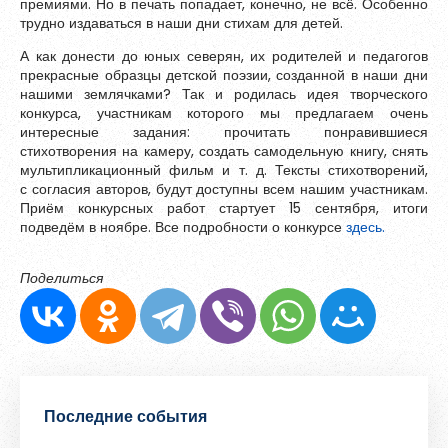
премиями. Но в печать попадает, конечно, не всё. Особенно
Зарегистрироваться
трудно издаваться в наши дни стихам для детей.
Контакты
А как донести до юных северян, их родителей и педагогов
прекрасные образцы детской поэзии, созданной в наши дни
нашими землячками? Так и родилась идея творческого
конкурса, участникам которого мы предлагаем очень
интересные задания: прочитать понравившиеся
стихотворения на камеру, создать самодельную книгу, снять
мультипликационный фильм и т. д. Тексты стихотворений,
с согласия авторов, будут доступны всем нашим участникам.
Приём конкурсных работ стартует 15 сентября, итоги
подведём в ноябре. Все подробности о конкурсе
здесь.
Поделиться
Пароль должен быть минимум 6 символов и содержать хотя
бы одну строчную букву, одну прописную букву, одну цифру
и один специальный символ.
Последние события