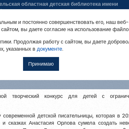
ельская областная детская библиотека имени
айдара
 библиотеке
Советуем почитать
альным и постоянно совершенствовать его, наш веб-
ация на портале
сайтом, вы даете согласие на использование файло
тики. Продолжая работу с сайтом, вы даете доброво
овым
т доступ к методическим рекомендациям,
ях, указанных в
мо
документе
.
ким и другим полнотекстовым документам, а
ги Анастасии Орл
Принимаю
Ещё
илю
ной творческий конкурс для детей с огранич
 для
у современной детской писательницы, которая в 20
х и сказках Анастасия Орлова сумела создать нев