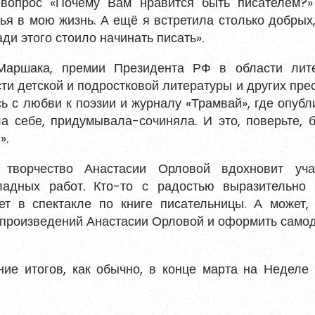
 вопрос «Почему Вам нравится быть писателем?
ья в мою жизнь. А ещё я встретила столько добрых,
ди этого стоило начинать писать».
Маршака, премии Президента РФ в области лит
ться
сти детской и подростковой литературы и других пр
сь с любви к поэзии и журналу «Трамвай», где опуб
 и содержать хотя бы одну строчную букву, одну
ла себе, придумывала-сочиняла. И это, поверьте, 
ециальный символ.
».
Обновить
 творчество Анастасии Орловой вдохновит уча
адных работ. Кто-то с радостью выразительно 
ет в спектакле по книге писательницы. А может, 
ных данных
м произведений Анастасии Орловой и оформить само
ния материалов
, размещённых на портале.
ие итогов, как обычно, в конце марта на Неделе 
гистрироваться