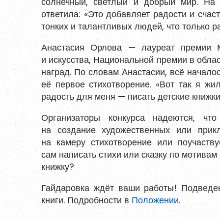
солнечный, светлый и добрый мир. На
Войти
ответила: «Это добавляет радости и счаст
тонких и талантливых людей, что только ра
Анастасия Орлова — лауреат премии 
Восстановить пароль
Зарегистрирова
и искусства, Национальной премии в обла
наград. По словам Анастасии, всё начало
Пароль должен быть минимум 6 символов
её первое стихотворение. «Вот так я жи
прописную букву, одну цифру и один сп
радость для меня — писать детские книжки
Организаторы конкурса надеются, что
на создание художественных или прикл
на камеру стихотворение или поучаству
Я согласен на обработку
персональ
сам написать стихи или сказку по мотива
Я согласен с
правилами использова
книжку?
Гайдаровка ждёт ваши работы! Подведен
Заре
книги. Подробности в
Положении
.