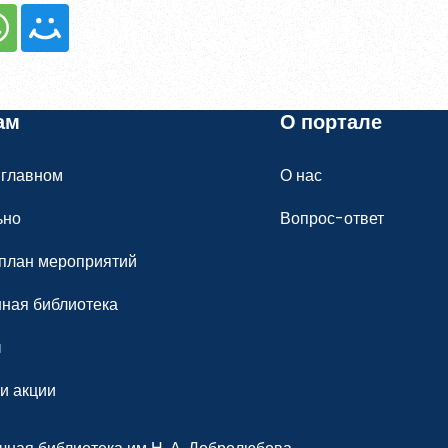
гистрированы?
Войти
ам
О портале
 главном
О нас
ьно
Вопрос-ответ
план мероприятий
ная библиотека
ы
и акции