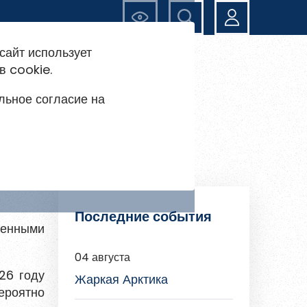
Ещё
сайт использует
в cookie.
льное согласие на
овой
Последние события
енными
04 августа
26 году
Жаркая Арктика
ероятно