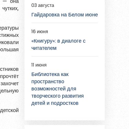
» — она
03 августа
 чутких,
Гайдаровка на Белом июне
ературы
16 июня
естижных
«Книгуру»: в диалоге с
ликовали
читателем
большая
11 июня
стников
Библиотека как
прочтёт
пространство
захочет
возможностей для
дельную
творческого развития
детей и подростков
детской